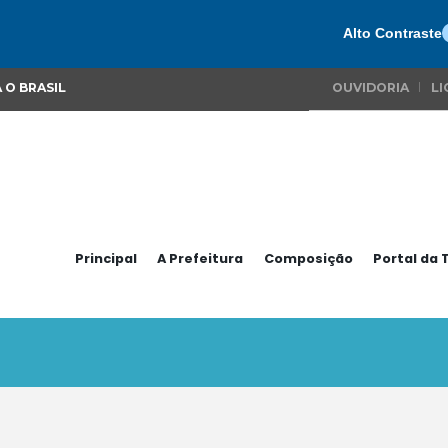
Alto Contraste
 O BRASIL
OUVIDORIA
LI
Principal
A Prefeitura
Composição
Portal da 