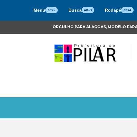
Menu
Busca
Rodapé
alt+2
alt+3
alt+4
ORGULHO PARA ALAGOAS, MODELO PARA