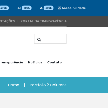
A+
A-
Acessibilidade
alt+C
alt+5
alt+6
CITAÇÕES
PORTAL DA TRANSPARÊNCIA
Transparência
Notícias
Contato
Home
Portfolio 2 Columns