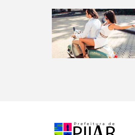
Holidays are On!
Lorem ipsum dolor sit amet, consect
adipiscing elit…