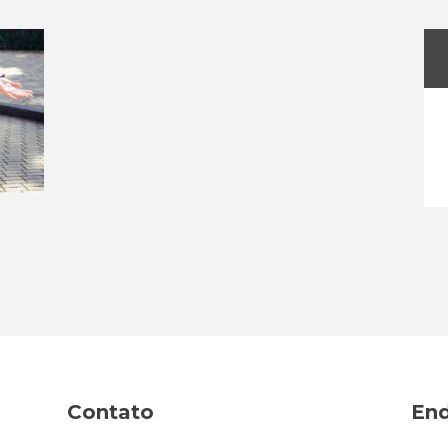
etur
Contato
En