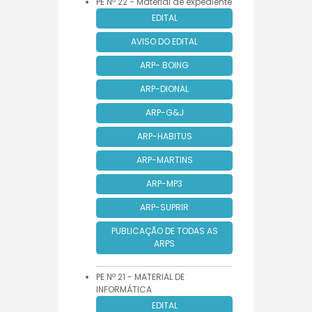
PE Nº 22 - Material de expediente
EDITAL
AVISO DO EDITAL
ARP- BOING
ARP-DIONAL
ARP-G&J
ARP-HABITUS
ARP-MARTINS
ARP-MP3
ARP-SUPRIR
PUBLICAÇÃO DE TODAS AS
ARPS
PE Nº 21 - MATERIAL DE
INFORMÁTICA
EDITAL