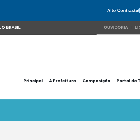
Alto Contraste
 O BRASIL
OUVIDORIA
LI
Principal
A Prefeitura
Composição
Portal da 