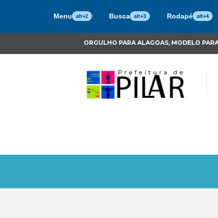
Menu
Busca
Rodapé
alt+2
alt+3
alt+4
ORGULHO PARA ALAGOAS, MODELO PARA