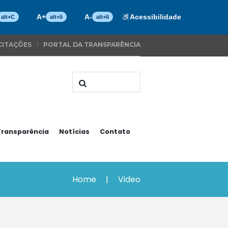
A+
A-
Acessibilidade
alt+C
alt+5
alt+6
CITAÇÕES
PORTAL DA TRANSPARÊNCIA
Transparência
Notícias
Contato
Home
Video